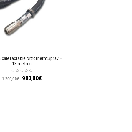
calefactable NitrothermSpray –
13 metros
900,00
€
1.200,00
€