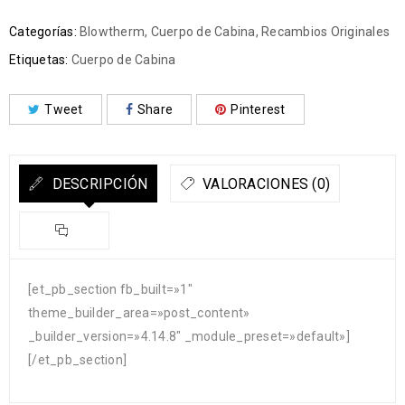
Categorías:
Blowtherm
,
Cuerpo de Cabina
,
Recambios Originales
Etiquetas:
Cuerpo de Cabina
Tweet
Share
Pinterest
DESCRIPCIÓN
VALORACIONES (0)
[et_pb_section fb_built=»1″
theme_builder_area=»post_content»
_builder_version=»4.14.8″ _module_preset=»default»]
[/et_pb_section]